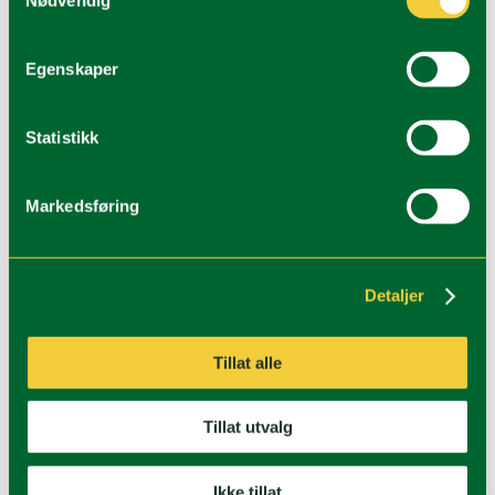
Johnsgård Turistsenter AS
Egenskaper
Follow
Follow
Statistikk
Markedsføring
Adresse:
Langsjøveien 631, N-2448 Sømådalen
Org. nr.:
880 807 552
Detaljer
Personvernerklæring
Tillat alle
+ 47 624 59 925
Tillat utvalg
post@johnsgard.no
Ikke tillat