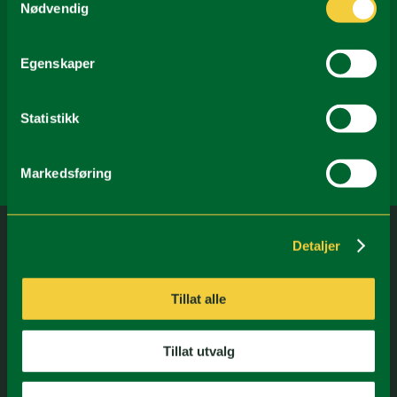
Nødvendig
Egenskaper
Statistikk
Markedsføring
Detaljer
Tillat alle
Naturen er for alle!
Tillat utvalg
Velkommen til Johnsgård