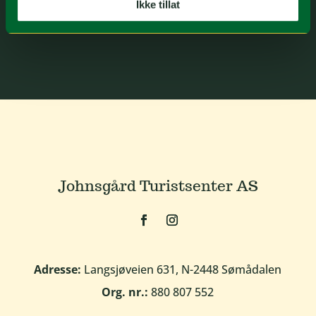
Ikke tillat
Turistsenter.
Johnsgård Turistsenter AS
Adresse:
Langsjøveien 631, N-2448 Sømådalen
Org. nr.:
880 807 552