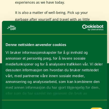
experiences as we have today.
It is also a matter of well-being. Pick up your
garbage after yourself and travel with as little
traces as possible. That way the nature can be
enjoyed for those coming after us as well.
Denne nettsiden anvender cookies
Vi bruker informasjonskapsler for å gi innhold og
annonser et personlig preg, for å levere sosiale
mediefunksjoner og for å analysere trafikken vår. Vi deler
dessuten informasjon om hvordan du bruker nettstedet
vårt, med partnerne våre innen sosiale medier,
annonsering og analysearbeid, som kan kombinere den
med annen informasjon du har gjort tilgjengelig for dem,
eller som de har samlet inn gjennom din bruk av
tjenestene deres.
Samtykkevalg