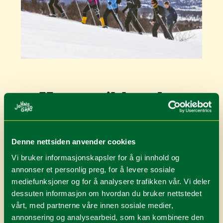
2. Kvennvikhøgda
Følg skiløypa over sjøen og ta til venstre i første
krysset. Etter 4 km kommer du til Åsvollen.
Denne nettsiden anvender cookies
Ta til venstre igjen og følg løypa opp til det høyeste
Vi bruker informasjonskapsler for å gi innhold og
punktet. Følg så ryggen sørover mot Kvennvikhøgda.
annonser et personlig preg, for å levere sosiale
mediefunksjoner og for å analysere trafikken vår. Vi deler
dessuten informasjon om hvordan du bruker nettstedet
vårt, med partnerne våre innen sosiale medier,
annonsering og analysearbeid, som kan kombinere den