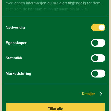
3. Kinnbua
med annen informasjon du har gjort tilgjengelig for dem,
eller som de har samlet inn gjennom din bruk av
Heldagstur. Følg skiløypa mot Kvennvikhøda men ta
tjenestene deres.
av nordover når Bjørka begynner å bli glissen. Sikt
Samtykkevalg
inn mot vestsiden av Blåklettene og rund rundt i
Nødvendig
nedkant. Mellom Blåklettene og Sålekinna ligger det
en åpen bu det er mulig å ta pause i.
Egenskaper
Bruker du ved eller bare vil donere litt til de som
holder den i stand er det vippsnr og giroblanketter i
Statistikk
hytta.
Markedsføring
På returen går du opp og imellom Blåklettene. Fin
nedkjøring mot flata under Vardehøgda. Passer du
på å holde høyden sørover får du en veldig enkel tur
Detaljer
hjem.
Tillat alle