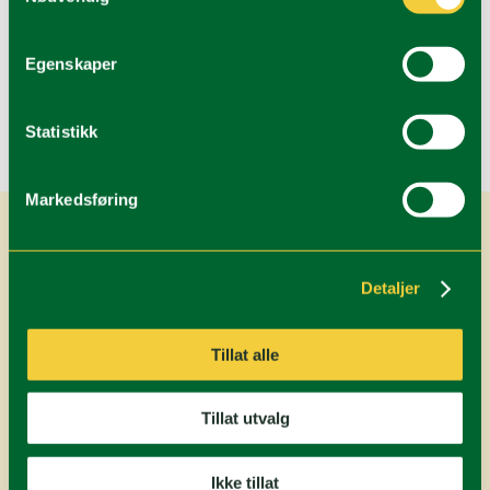
Egenskaper
Siste kommentarer
Statistikk
Arkiv
Kategorier
Markedsføring
Ingen kategorier
Detaljer
Meta
Tillat alle
Logg inn
Innleggsstrøm
Tillat utvalg
Kommentarstrøm
WordPress.org
Ikke tillat