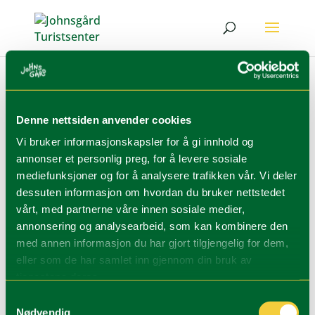
6 vinteraktiviteter
av
Johnsgaard
|
feb 9, 2025
Denne nettsiden anvender cookies
Vi bruker informasjonskapsler for å gi innhold og
Sommer Vinter Turtips Aktiviteter i
annonser et personlig preg, for å levere sosiale
nærområdet Trollskogen Escape Game 6
mediefunksjoner og for å analysere trafikken vår. Vi deler
vinteraktiviteter Å gjøre med barna når de ikke
dessuten informasjon om hvordan du bruker nettstedet
vårt, med partnerne våre innen sosiale medier,
vil gå på ski. Noen dager er ikke entusiasmen
annonsering og analysearbeid, som kan kombinere den
for en skitur helt til stede. Her får du 6 tips til
med annen informasjon du har gjort tilgjengelig for dem,
andre vinteraktiviteter du kan gjøre med
eller som de har samlet inn gjennom din bruk av
barna!...
tjenestene deres.
Samtykkevalg
Nødvendig