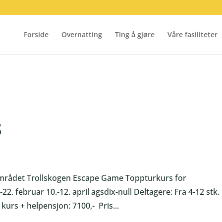
Forside
Overnatting
Ting å gjøre
Våre fasiliteter
s
området Trollskogen Escape Game Toppturkurs for
2. februar 10.-12. april agsdix-null Deltagere: Fra 4-12 stk.
 kurs + helpensjon: 7100,- Pris...