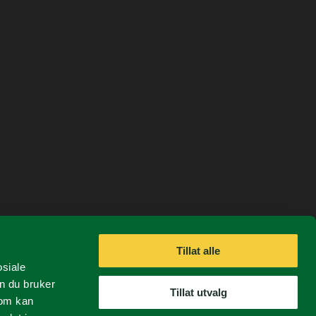
Tillat alle
osiale
n du bruker
Tillat utvalg
som kan