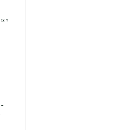
 can
 –
.